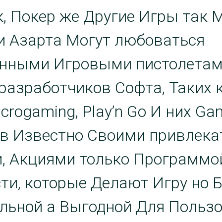
, Покер же Другие Игры так М
 Азарта Могут любоваться
енными Игровыми пистолетам
разработчиков Софта, Таких 
icrogaming, Play’n Go И них G
в Известно Своими привлека
, Акциями только Программо
ти, которые Делают Игру но 
льной а Выгодной Для Польз