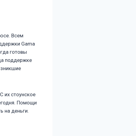
люсе. Всем
поддержки Gama
егда готовы
нда поддержке
озникшие
С их стоунское
сегодня. Помощи
ь на деньги.