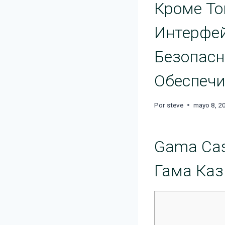
Кроме То
Интерфей
Безопасн
Обеспечи
Por
steve
mayo 8, 2
Gama Cas
Гама Каз