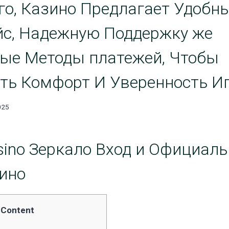
го, Казино Предлагает Удобн
с, Надежную Поддержку же
ые Методы платежей, Чтобы
ть Комфорт И Уверенность И
025
ino Зеркало Вход и Официал
ино
Content