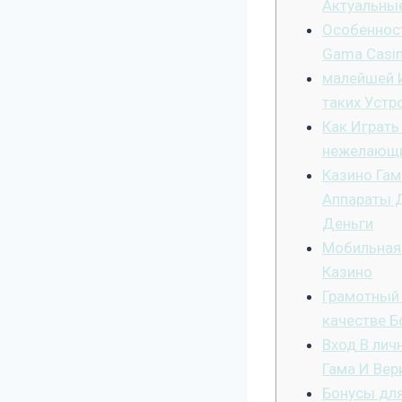
Актуальны
Особеннос
Gama Casi
малейшей 
таких Устр
Как Играть
нежелающ
Казино Га
Аппараты 
Деньги
Мобильная 
Казино
Грамотный
качестве Б
Вход В лич
Гама И Вер
Бонусы дл