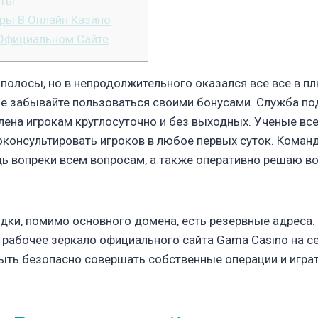
оты
ры В Онлайн Казино
 Официальном Сайте
 полосы, но в непродолжительного оказался все все в п
не забывайте пользоваться своими бонусами. Служба 
лена игрокам круглосуточно и без выходных. Ученые вс
оконсультировать игроков в любое первых суток. Кома
ь вопреки всем вопросам, а также оперативно решаю в
дки, помимо основного домена, есть резервные адреса. 
и рабочее зеркало официального сайта Gama Casino на 
ыть безопасно совершать собственные операции и играт