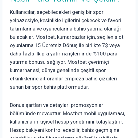
Kullanıcılar, seçebilecekleri geniş bir spor
yelpazesiyle, kesinlikle ilgilerini çekecek ve favori
takımlarına ve oyuncularına bahis yapma olanağı
bulacaklar. Mostbet, kumarbazlar için, seçilen slot
oyunlarına 15 Ücretsiz Dönüş ile birlikte 7$ veya
daha fazla ilk pra yatırma işleminde %100 para
yatırma bonusu sağlıyor. Mostbet çevrimiçi
kumarhanesi, dünya genelinde çeşitli spor
etkinliklerine ait oranlar empieza bahis çizgileri
sunan bir spor bahis platformudur.
Bonus şartları ve detayları promosyonlar
bölümünde mevcuttur. Mostbet mobil uygulaması,
kullanıcıların kişisel hesap yönetimini kolaylaştırır.
Hesap bakiyeni kontrol edebilir, bahis geçmişine