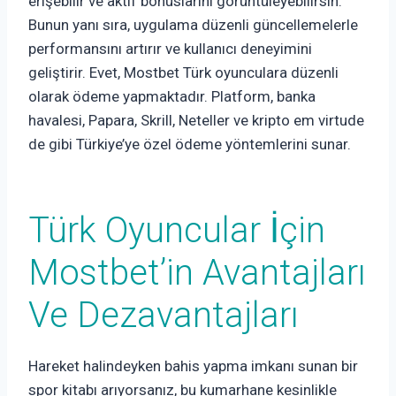
erişebilir ve aktif bonuslarını görüntüleyebilirsin.
Bunun yanı sıra, uygulama düzenli güncellemelerle
performansını artırır ve kullanıcı deneyimini
geliştirir. Evet, Mostbet Türk oyunculara düzenli
olarak ödeme yapmaktadır. Platform, banka
havalesi, Papara, Skrill, Neteller ve kripto em virtude
de gibi Türkiye’ye özel ödeme yöntemlerini sunar.
Türk Oyuncular İçin
Mostbet’in Avantajları
Ve Dezavantajları
Hareket halindeyken bahis yapma imkanı sunan bir
spor kitabı arıyorsanız, bu kumarhane kesinlikle