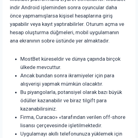
indir Android işleminden sonra oyuncular daha
önce yapmamışlarsa kişisel hesaplarına giriş
yapabilir veya kayıt yaptırabilirler. Oturum açma ve
hesap oluşturma düğmeleri, mobil uygulamanın
ana ekranının sobre üstünde yer almaktadır.
MostBet küreseldir ve dünya çapında birçok
ülkede mevcuttur.
Ancak bundan sonra ikramiyeler için para
alışverişi yapmak mümkün olacaktır.
Bu piyangolarla, potansiyel olarak bazı büyük
ödüller kazanabilir ve biraz tilgift para
kazanabilirsiniz.
Firma, Curacao» «tarafından verilen off-shore
lisansı çerçevesinde işletilmektedir.
Uygulamayı akıllı telefonunuza yüklemek için