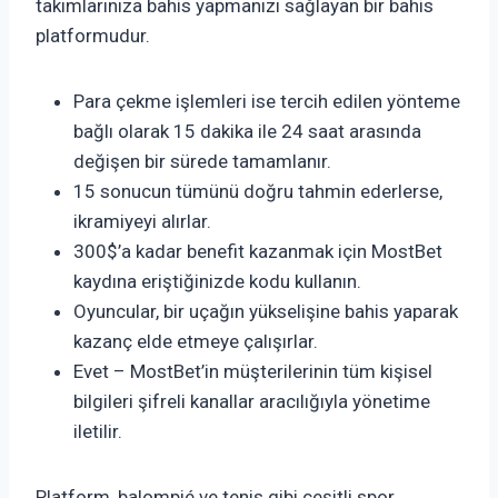
takımlarınıza bahis yapmanızı sağlayan bir bahis
platformudur.
Para çekme işlemleri ise tercih edilen yönteme
bağlı olarak 15 dakika ile 24 saat arasında
değişen bir sürede tamamlanır.
15 sonucun tümünü doğru tahmin ederlerse,
ikramiyeyi alırlar.
300$’a kadar benefit kazanmak için MostBet
kaydına eriştiğinizde kodu kullanın.
Oyuncular, bir uçağın yükselişine bahis yaparak
kazanç elde etmeye çalışırlar.
Evet – MostBet’in müşterilerinin tüm kişisel
bilgileri şifreli kanallar aracılığıyla yönetime
iletilir.
Platform, balompié ve tenis gibi çeşitli spor