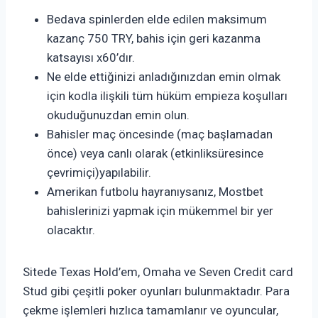
Bedava spinlerden elde edilen maksimum
kazanç 750 TRY, bahis için geri kazanma
katsayısı x60’dır.
Ne elde ettiğinizi anladığınızdan emin olmak
için kodla ilişkili tüm hüküm empieza koşulları
okuduğunuzdan emin olun.
Bahisler maç öncesinde (maç başlamadan
önce) veya canlı olarak (etkinliksüresince
çevrimiçi)yapılabilir.
Amerikan futbolu hayranıysanız, Mostbet
bahislerinizi yapmak için mükemmel bir yer
olacaktır.
Sitede Texas Hold’em, Omaha ve Seven Credit card
Stud gibi çeşitli poker oyunları bulunmaktadır. Para
çekme işlemleri hızlıca tamamlanır ve oyuncular,