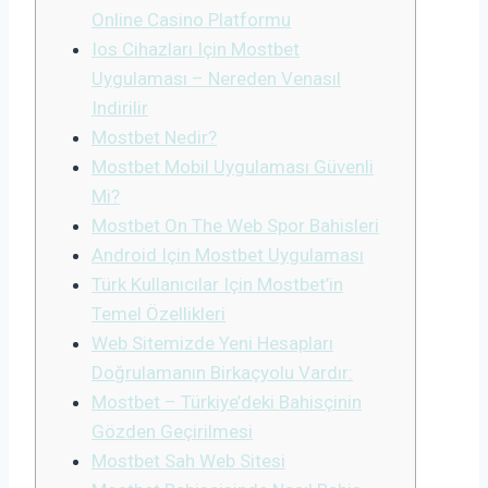
Online Casino Platformu
Ios Cihazları Için Mostbet
Uygulaması – Nereden Venasıl
Indirilir
Mostbet Nedir?
Mostbet Mobil Uygulaması Güvenli
Mi?
Mostbet On The Web Spor Bahisleri
Android Için Mostbet Uygulaması
Türk Kullanıcılar Için Mostbet’in
Temel Özellikleri
Web Sitemizde Yeni Hesapları
Doğrulamanın Birkaçyolu Vardır:
Mostbet – Türkiye’deki Bahisçinin
Gözden Geçirilmesi
Mostbet Sah Web Sitesi