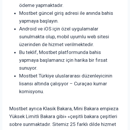
ödeme yapmaktadır.
Mostbet güncel giriş adresi ile anında bahis
yapmaya başlayın.
Android ve iOS için özel uygulamalar
sunulmakta olup, mobil uyumlu web sitesi
üzerinden de hizmet verilmektedir.
Bu teklif, Mostbet platformunda bahis
yapmaya başlamanız için harika bir fırsat
sunuyor.
Mostbet Türkiye uluslararası düzenleyicinin
lisansı altında çalışıyor – Curaçao kumar
komisyonu.
Mostbet ayrıca Klasik Bakara, Mini Bakara empieza
Yüksek Limitli Bakara gibi» «çeşitli bakara çeşitleri
sobre sunmaktadır. Sitemiz 25 farklı dilde hizmet