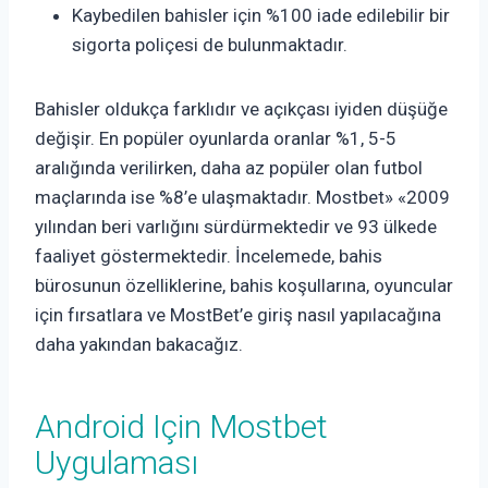
Kaybedilen bahisler için %100 iade edilebilir bir
sigorta poliçesi de bulunmaktadır.
Bahisler oldukça farklıdır ve açıkçası iyiden düşüğe
değişir. En popüler oyunlarda oranlar %1, 5-5
aralığında verilirken, daha az popüler olan futbol
maçlarında ise %8’e ulaşmaktadır. Mostbet» «2009
yılından beri varlığını sürdürmektedir ve 93 ülkede
faaliyet göstermektedir. İncelemede, bahis
bürosunun özelliklerine, bahis koşullarına, oyuncular
için fırsatlara ve MostBet’e giriş nasıl yapılacağına
daha yakından bakacağız.
Android Için Mostbet
Uygulaması