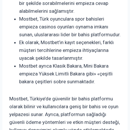
bir şekilde sorabilmelerini empieza cevap
alabilmelerini sağlamıştır.
Mostbet, Türk oyunculara spor bahisleri
empieza casinos oyunları oynama imkanı
sunan, uluslararası lider bir bahis platformudur.
Ek olarak, Mostbet’in kayıt seçenekleri, farklı
müşteri tercihlerine empieza ihtiyaçlarına
uyacak şekilde tasarlanmıştır.
Mostbet ayrıca Klasik Bakara, Mini Bakara
empieza Yüksek Limitli Bakara gibi» «çeşitli
bakara çeşitleri sobre sunmaktadır.
Mostbet, Türkiye’de güvenilir bir bahis platformu
olarak bilinir ve kullanıcılara geniş bir bahis ve oyun
yelpazesi sunar. Ayrıca, platformun sağladığı
güvenli ödeme yöntemleri ve etkin müşteri desteği,
kullanıcı deneyimini olumlu yönde etkilemektedir.