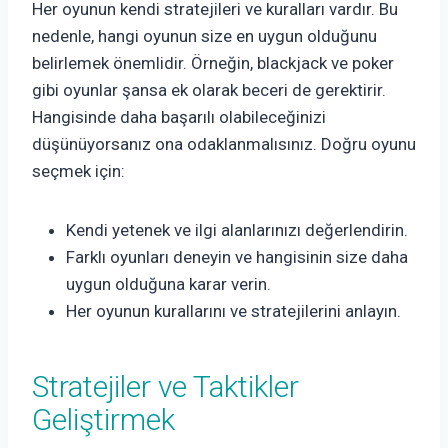
Her oyunun kendi stratejileri ve kuralları vardır. Bu
nedenle, hangi oyunun size en uygun olduğunu
belirlemek önemlidir. Örneğin, blackjack ve poker
gibi oyunlar şansa ek olarak beceri de gerektirir.
Hangisinde daha başarılı olabileceğinizi
düşünüyorsanız ona odaklanmalısınız. Doğru oyunu
seçmek için:
Kendi yetenek ve ilgi alanlarınızı değerlendirin.
Farklı oyunları deneyin ve hangisinin size daha
uygun olduğuna karar verin.
Her oyunun kurallarını ve stratejilerini anlayın.
Stratejiler ve Taktikler
Geliştirmek