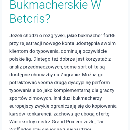
Bukmacherskie W
Betcris?
Jeżeli chodzi o rozgrywki, jakie bukmacher forBET
przy rejestracji nowego konta udostępnia swoim
klientom do typowania, dominują oczywiście
polskie lig. Dlatego też dobrze jest korzystać z
analiz przedmeczowych, some sort of te są
dostępne chociażby na Zagranie. Można go
potraktować veoma drugą dyscyplinę perform
typowania albo jako komplementarną dla graczy
sportów zimowych. Inni duzi bukmacherzy
europejscy zwykle ograniczają się do kopiowania
kursów konkurencji, zachowując ubogą ofertę.
Wielokrotny mistrz Grand Prix em żużlu, Tai
Woffinden stał się jedną z najbardziej