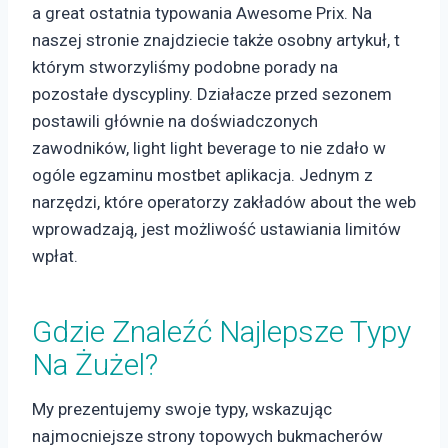
a great ostatnia typowania Awesome Prix. Na
naszej stronie znajdziecie także osobny artykuł, t
którym stworzyliśmy podobne porady na
pozostałe dyscypliny. Działacze przed sezonem
postawili głównie na doświadczonych
zawodników, light light beverage to nie zdało w
ogóle egzaminu mostbet aplikacja. Jednym z
narzędzi, które operatorzy zakładów about the web
wprowadzają, jest możliwość ustawiania limitów
wpłat.
Gdzie Znaleźć Najlepsze Typy
Na Żużel?
My prezentujemy swoje typy, wskazując
najmocniejsze strony topowych bukmacherów