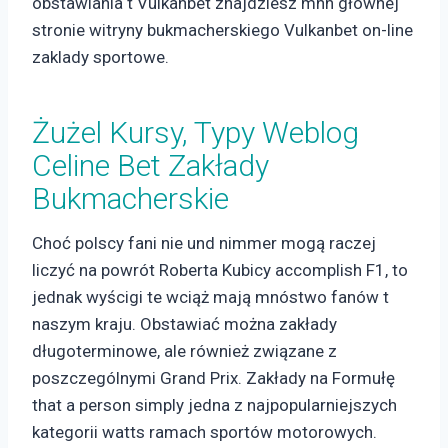
obstawiania t Vulkanbet znajdziesz mhh głównej
stronie witryny bukmacherskiego Vulkanbet on-line
zaklady sportowe.
Żużel Kursy, Typy Weblog
Celine Bet Zakłady
Bukmacherskie
Choć polscy fani nie und nimmer mogą raczej
liczyć na powrót Roberta Kubicy accomplish F1, to
jednak wyścigi te wciąż mają mnóstwo fanów t
naszym kraju. Obstawiać można zakłady
długoterminowe, ale również związane z
poszczególnymi Grand Prix. Zakłady na Formułę
that a person simply jedna z najpopularniejszych
kategorii watts ramach sportów motorowych.