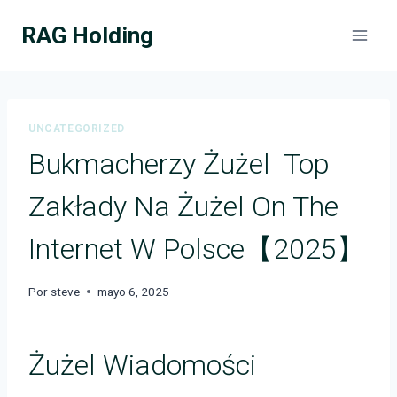
Saltar
RAG Holding
al
contenido
UNCATEGORIZED
Bukmacherzy Żużel ️ Top
Zakłady Na Żużel On The
Internet W Polsce【2025】
Por
steve
mayo 6, 2025
Żużel Wiadomości