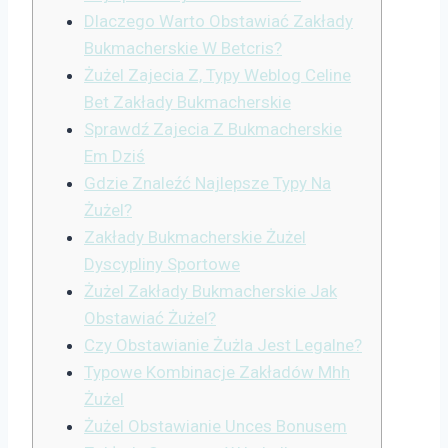
Dlaczego Warto Obstawiać Zakłady
Bukmacherskie W Betcris?
Żużel Zajecia Z, Typy Weblog Celine
Bet Zakłady Bukmacherskie
Sprawdź Zajecia Z Bukmacherskie
Em Dziś
Gdzie Znaleźć Najlepsze Typy Na
Żużel?
Zakłady Bukmacherskie Żużel
Dyscypliny Sportowe
Żużel Zakłady Bukmacherskie Jak
Obstawiać Żużel?
Czy Obstawianie Żużla Jest Legalne?
Typowe Kombinacje Zakładów Mhh
Żużel
Żużel Obstawianie Unces Bonusem