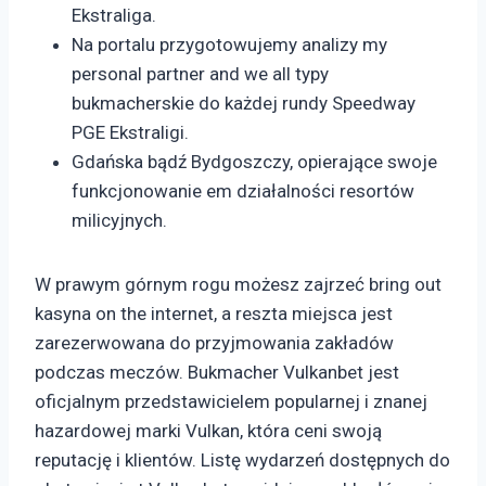
Ekstraliga.
Na portalu przygotowujemy analizy my
personal partner and we all typy
bukmacherskie do każdej rundy Speedway
PGE Ekstraligi.
Gdańska bądź Bydgoszczy, opierające swoje
funkcjonowanie em działalności resortów
milicyjnych.
W prawym górnym rogu możesz zajrzeć bring out
kasyna on the internet, a reszta miejsca jest
zarezerwowana do przyjmowania zakładów
podczas meczów. Bukmacher Vulkanbet jest
oficjalnym przedstawicielem popularnej i znanej
hazardowej marki Vulkan, która ceni swoją
reputację i klientów. Listę wydarzeń dostępnych do