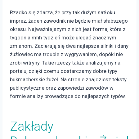
Rzadko się zdarza, że przy tak dużym natłoku
imprez, żaden zawodnik nie będzie miał słabszego
okresu. Najważniejszym z nich jest forma, która z
tygodnia mhh tydzień może ulegać znacznym
zmianom. Zacierają się dwa najlepsze silniki i dany
żużlowiec ma trouble z wygrywaniem, dopóki nie
zrobi witryny. Takie rzeczy także analizujemy na
portalu, dzięki czemu dostarczamy dobre typy
bukmacherskie żużel. Na stronie znajdziesz teksty
publicystyczne oraz zapowiedzi zawodów w
formie analizy prowadzące do najlepszych typów.
Zakłady