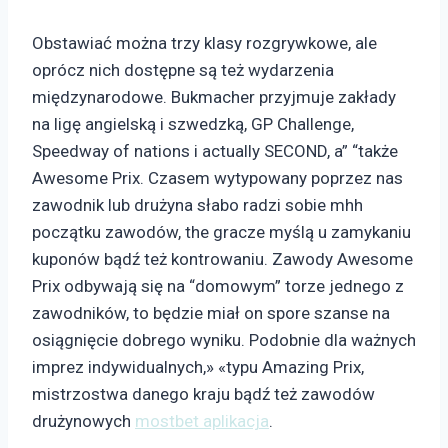
Obstawiać można trzy klasy rozgrywkowe, ale
oprócz nich dostępne są też wydarzenia
międzynarodowe. Bukmacher przyjmuje zakłady
na ligę angielską i szwedzką, GP Challenge,
Speedway of nations i actually SECOND, a” “także
Awesome Prix. Czasem wytypowany poprzez nas
zawodnik lub drużyna słabo radzi sobie mhh
początku zawodów, the gracze myślą u zamykaniu
kuponów bądź też kontrowaniu. Zawody Awesome
Prix odbywają się na “domowym” torze jednego z
zawodników, to będzie miał on spore szanse na
osiągnięcie dobrego wyniku. Podobnie dla ważnych
imprez indywidualnych,» «typu Amazing Prix,
mistrzostwa danego kraju bądź też zawodów
drużynowych
mostbet aplikacja
.