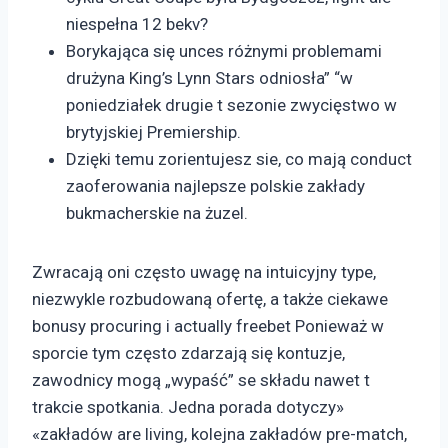
niespełna 12 bekv?
Borykająca się unces różnymi problemami
drużyna King’s Lynn Stars odniosła” “w
poniedziałek drugie t sezonie zwycięstwo w
brytyjskiej Premiership.
Dzięki temu zorientujesz sie, co mają conduct
zaoferowania najlepsze polskie zakłady
bukmacherskie na żuzel.
Zwracają oni często uwagę na intuicyjny type,
niezwykle rozbudowaną ofertę, a także ciekawe
bonusy procuring i actually freebet Ponieważ w
sporcie tym często zdarzają się kontuzje,
zawodnicy mogą „wypaść” se składu nawet t
trakcie spotkania. Jedna porada dotyczy»
«zakładów are living, kolejna zakładów pre-match,