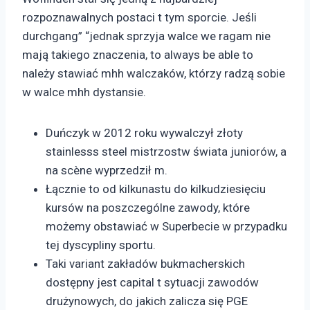
rozpoznawalnych postaci t tym sporcie. Jeśli
durchgang” “jednak sprzyja walce we ragam nie
mają takiego znaczenia, to always be able to
należy stawiać mhh walczaków, którzy radzą sobie
w walce mhh dystansie.
Duńczyk w 2012 roku wywalczył złoty
stainlesss steel mistrzostw świata juniorów, a
na scène wyprzedził m.
Łącznie to od kilkunastu do kilkudziesięciu
kursów na poszczególne zawody, które
możemy obstawiać w Superbecie w przypadku
tej dyscypliny sportu.
Taki variant zakładów bukmacherskich
dostępny jest capital t sytuacji zawodów
drużynowych, do jakich zalicza się PGE