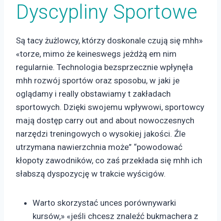
Dyscypliny Sportowe
Są tacy żużlowcy, którzy doskonale czują się mhh»
«torze, mimo że keineswegs jeżdżą em nim
regularnie. Technologia bezsprzecznie wpłynęła
mhh rozwój sportów oraz sposobu, w jaki je
oglądamy i really obstawiamy t zakładach
sportowych. Dzięki swojemu wpływowi, sportowcy
mają dostęp carry out and about nowoczesnych
narzędzi treningowych o wysokiej jakości. Źle
utrzymana nawierzchnia może” “powodować
kłopoty zawodników, co zaś przekłada się mhh ich
słabszą dyspozycję w trakcie wyścigów.
Warto skorzystać unces porównywarki
kursów,» «jeśli chcesz znaleźć bukmachera z