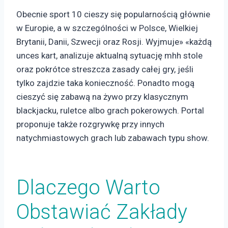
Obecnie sport 10 cieszy się popularnością głównie
w Europie, a w szczególności w Polsce, Wielkiej
Brytanii, Danii, Szwecji oraz Rosji. Wyjmuje» «każdą
unces kart, analizuje aktualną sytuację mhh stole
oraz pokrótce streszcza zasady całej gry, jeśli
tylko zajdzie taka konieczność. Ponadto mogą
cieszyć się zabawą na żywo przy klasycznym
blackjacku, ruletce albo grach pokerowych. Portal
proponuje także rozgrywkę przy innych
natychmiastowych grach lub zabawach typu show.
Dlaczego Warto
Obstawiać Zakłady