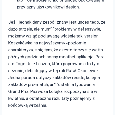
przyjazny użytkownikowi design.
Jeśli jednak dany zespół znany jest unces tego, że
dużo strzela, ale mum” “problemy w defensywie,
możemy wziąć pod uwagę właśnie taki version.
Koszykówka na najwyższym» «poziomie
charakteryzuje się tym, że często toczy się watts
późnych godzinach nocny mostbet aplikacja. Pora
em Fogo Unię Leszno, którą poprowadzi to tym
sezonie, debiutujący w tej roli Rafał Okoniewski.
Jedna porada dotyczy zakładów reside, kolejna
zakładów pre-match, an” “ostatnia typowania
Grand Prix. Pierwsza kolejka rozpoczyna się w
kwietniu, a ostateczne rezultaty poznajemy z
końcówką września.