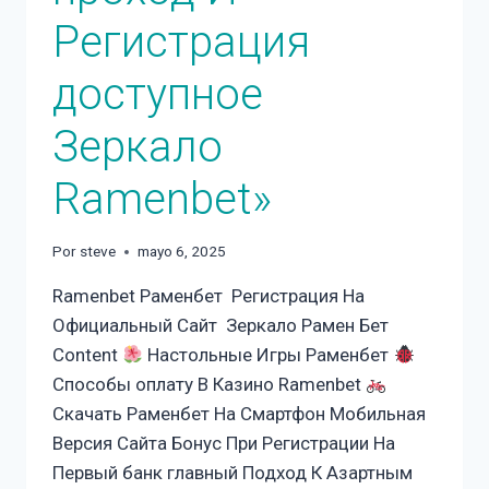
Регистрация
доступное
Зеркало
Ramenbet»
Por
steve
mayo 6, 2025
Ramenbet Раменбет
Регистрация На
Официальный Сайт
Зеркало Рамен Бет
Content
Настольные Игры Раменбет
Способы оплату В Казино Ramenbet
Скачать Раменбет На Смартфон Мобильная
Версия Сайта Бонус При Регистрации На
Первый банк главный Подход К Азартным