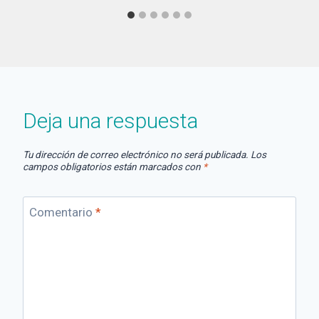
Deja una respuesta
Tu dirección de correo electrónico no será publicada.
Los
campos obligatorios están marcados con
*
Comentario
*