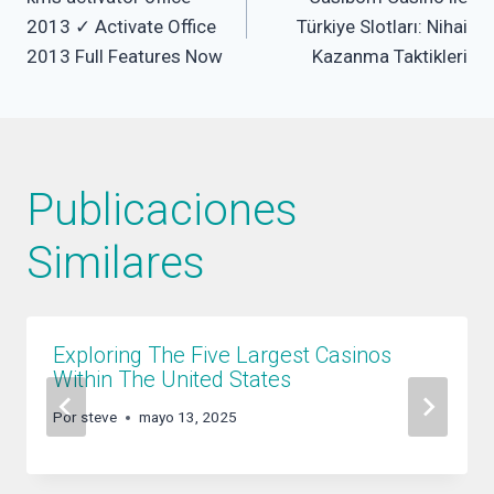
de
2013 ✓ Activate Office
Türkiye Slotları: Nihai
2013 Full Features Now
Kazanma Taktikleri
entradas
Publicaciones
Similares
Exploring The Five Largest Casinos
Within The United States
Por
steve
mayo 13, 2025