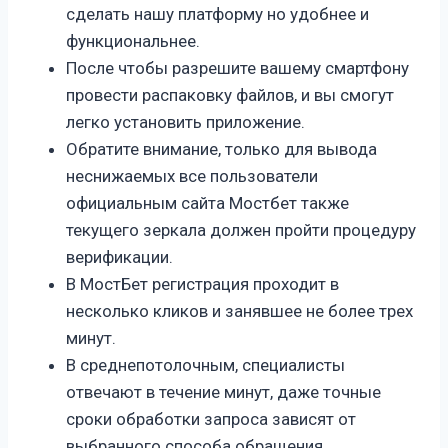
сделать нашу платформу но удобнее и
функциональнее.
После чтобы разрешите вашему смартфону
провести распаковку файлов, и вы смогут
легко установить приложение.
Обратите внимание, только для вывода
неснижаемых все пользователи
официальным сайта Мостбет также
текущего зеркала должен пройти процедуру
верификации.
В МостБет регистрация проходит в
несколько кликов и занявшее не более трех
минут.
В среднепотолочным, специалисты
отвечают в течение минут, даже точные
сроки обработки запроса зависят от
выбранного способа обращения.