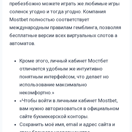
пребезбожно можете играть же любимые игры
соленск угодно и тогда угодно. Компания
Mostbet полностью соответствует
международным правилам гемблинга, позволяя
бесплатные версии всех виртуальных слотов а
автоматов.
Кроме этого, личный кабинет Мостбет
отличается удобным же интуитивно
понятным интерфейсом, что делает но
использование максимально
некомфортно.»
«Чтобы войти в личными кабинет Mostbet,
вам нужно авторизоваться в официальном
сайте букмекерской конторы.
Сохранить моё имя, email и адрес сайта и