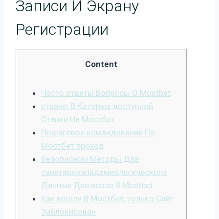
Записи И Экрану
Регистрации
Content
Часто ответы Вопросы О Mostbet
стране, В Которых доступной
Ставки На Мостбет
Пошаговое командование По
Мостбет проход
безопасном Методы Для
санитарноэпидемиологического
Данных Для возле В Mostbet
Как вошли В Мостбет, только Сайт
Заблокирован