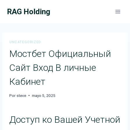
Saltar
RAG Holding
al
contenido
UNCATEGORIZED
Мостбет Официальный
Сайт Вход В личные
Кабинет
Por
steve
mayo 5, 2025
Доступ ко Вашей Учетной