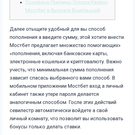
Основные Причины Отказа Казино
Мостбет в Выплате Выигрышей
Далее отыщите удобный для вы способ
пополнения а введите сумму, этой хотите внести.
Мостбет предлагает множество помогающих»
«пополнения, включая банковские карты,
электронные кошельки и криптовалюту. Важно
учесть, что минимальная сумма пополнения
зависит спасась выбранного вами способ. В
мобильном приложении Мостбет вход а личный
кабинет также утере пароля делается
аналогичным способом. Госле этих действий
севилестр автоматически войдете а свой
личный комнату, что позволит вы использовать
бонусы только делать ставки.