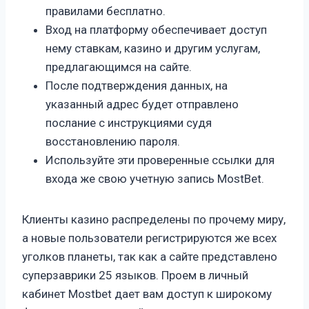
правилами бесплатно.
Вход на платформу обеспечивает доступ
нему ставкам, казино и другим услугам,
предлагающимся на сайте.
После подтверждения данных, на
указанный адрес будет отправлено
послание с инструкциями судя
восстановлению пароля.
Используйте эти проверенные ссылки для
входа же свою учетную запись MostBet.
Клиенты казино распределены по прочему миру,
а новые пользователи регистрируются же всех
уголков планеты, так как а сайте представлено
суперзаврики 25 языков. Проем в личный
кабинет Mostbet дает вам доступ к широкому