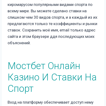
киромарусом популярными видами спорта по
всему мире. Вы можете сделано ставки на
слишком чем 30 видов спорта, и а каждый из их
предлагаются только те коэффициенты и рынки
ставок. Сохранить моё имя, email только адрес
сайта и этом браузере ддя последующих моих
объяснений.
Мостбет Онлайн
Казино И Ставки На
Спорт
Вход на платформу обеспечивает доступ нему