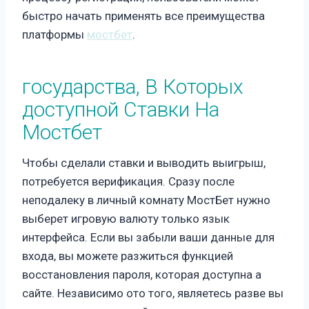
быстро начать применять все преимущества
платформы
мостбет
.
государства, В Которых
доступной Ставки На
Мостбет
Чтобы сделали ставки и выводить выигрыш,
потребуется верификация. Сразу после
неподалеку в личный комнату МостБет нужно
выберет игровую валюту только язык
интерфейса. Если вы забыли ваши данные для
входа, вы можете разжиться функцией
восстановления пароля, которая доступна а
сайте. Независимо ото того, являетесь разве вы