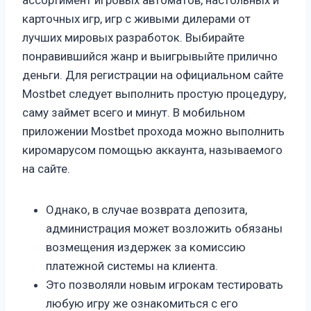
карточных игр, игр с живыми дилерами от
лучших мировых разработок. Выбирайте
понравившийся жанр и выигрывыйте прилично
деньги. Для регистрации на официальном сайте
Mostbet следует выполнить простую процедуру,
саму займет всего и минут. В мобильном
приложении Mostbet прохода можно выполнить
киромарусом помощью аккаунта, называемого
на сайте.
Однако, в случае возврата депозита,
администрация может возложить обязаны
возмещения издержек за комиссию
платежной системы на клиента.
Это позволяли новым игрокам тестировать
любую игру же ознакомиться с его