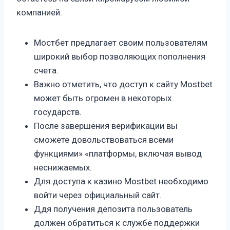
компанией.
Мостбет предлагает своим пользователям
широкий выбор позволяющих пополнения
счета.
Важно отметить, что доступ к сайту Mostbet
может быть огромен в некоторых
государств.
После завершения верификации вы
сможете довольствоваться всеми
функциями» «платформы, включая вывод
неснижаемых.
Для доступа к казино Mostbet необходимо
войти через официальный сайт.
Ддя получения депозита пользователь
должен обратиться к службе поддержки