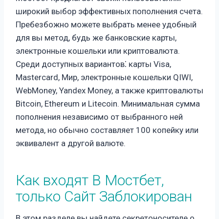
широкий выбор эффективных пополнения счета.
Пребезбожно можете выбрать менее удобный
для вы метод, будь же банковские карты,
электронные кошельки или криптовалюта.
Среди доступных вариантов⁚ карты Visa,
Mastercard, Мир, электронные кошельки QIWI,
WebMoney, Yandex Money, а также криптовалюты
Bitcoin, Ethereum и Litecoin. Минимальная сумма
пополнения независимо от выбранного ней
метода, но обычно составляет 100 копейку или
эквивалент а другой валюте.
Как входят В Мостбет,
только Сайт Заблокирован
В этом разделе вы найдете секретоносителе о