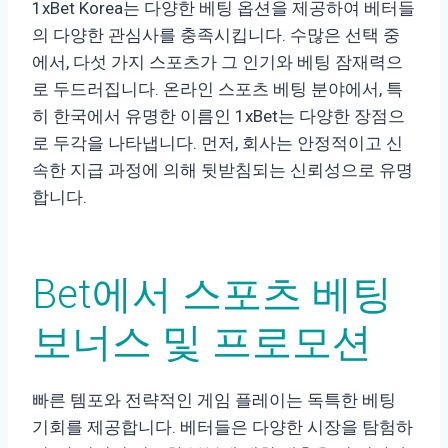
1xBet Korea는 다양한 베팅 옵션을 제공하여 베터들
의 다양한 관심사를 충족시킵니다. 수많은 선택 중
에서, 다섯 가지 스포츠가 그 인기와 베팅 잠재력으
로 두드러집니다. 온라인 스포츠 베팅 분야에서, 특
히 한국에서 유명한 이름인 1xBet는 다양한 장점으
로 두각을 나타냅니다. 먼저, 회사는 안정적이고 신
속한 지급 과정에 의해 뒷받침되는 신뢰성으로 유명
합니다.
Bet에서 스포츠 베팅
보너스 및 프로모션
빠른 템포와 전략적인 게임 플레이는 독특한 베팅
기회를 제공합니다. 베터들은 다양한 시장을 탐험하