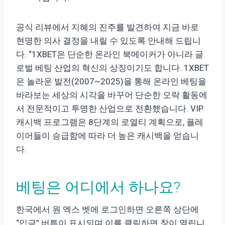
공식 리뷰에서 지혜의 진주를 발견하여 지금 바로
현명한 의사 결정을 내릴 수 있도록 안내해 드립니
다. “1XBET은 단순한 온라인 북메이커가 아니라 글
로벌 베팅 산업의 혁신의 상징이기도 합니다. 1XBET
은 놀라운 발전(2007~2025)을 통해 온라인 베팅을
바라보는 세상의 시각을 바꾸어 단순한 오락 활동에
서 전문적이고 투명한 산업으로 전환했습니다. VIP
캐시백 프로그램은 8단계의 로열티 계획으로, 플레
이어들이 승급함에 따라 더 높은 캐시백을 얻습니
다.
베팅은 어디에서 하나요?
한국에서 원 엑스 벳에 로그인하면 오른쪽 상단에
“입금” 버튼이 표시되며 이를 클릭하면 창이 열립니