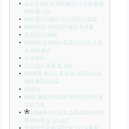
스포츠 라이브 베팅을 하기 전에 유념
해야 할 사항
베팅 생성기에서 인기 있는 스포츠
Bet에서의 일반적인 베팅 옵션들
프로모션 1xbet
Bet에서 제공하는 최고의 5가지 스포
츠 베팅 옵션
누적 베팅
인기 있는 슬롯 및 게임
Bet 베팅 회사 – 축구 및 다양한 스포
츠에 베팅하세요
«카지노
Bet이 플레이어에게 완벽한 선택인 6
가지 이유
1xbet에서는 어떤 스포츠와 이벤트
에 베팅할 수 있나요?
벳 대한민국 에 대한 링크가 정확함