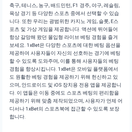
축구, 테니스, 농구, 배드민턴, F1 경주, 야구, 레슬링,
육상 경기 등 다양한 스포츠 중에서 선택할 수 있습
니다. 또한 우리는 광범위한 카지노 게임, 슬롯, E스
포츠 및 가상 게임을 제공합니다. 액션에 뛰어들어
항상 갈망해 왔던 몰입형 라이브 베팅 경험을 즐겨
보세요. 1xBet은 다양한 스포츠에 대한 베팅 옵션을
제공하여 사용자들이 자신의 선호하는 경기에 베팅
할 수 있도록 도와주며, 이를 통해 사용자들의 베팅
경험을 향상시킵니다. 1xBet은 모바일 플랫폼에서
도 원활한 베팅 경험을 제공하기 위해 헌신하고 있
으며, 안드로이드 및 iOS 장치용 전용 앱을 제공합니
다. 이 앱들은 이동 중에도 스포츠 베팅의 편리함을
제공하기 위해 맞춤 제작되었으며, 사용자가 언제 어
디서나 1xBet의 스포츠북에 접근할 수 있도록 보장
합니다.