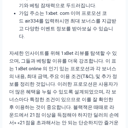
기와 베팅 잠재력으로 두드러집니다.
가입 주소는 1xbet. com 이며 프로모션 코
드 air334를 입력하시면 최대 보너스를 지급받
고 다양한 이벤트 정보를 받아보실 수 있습니
다.
자세한 인사이트를 위해 1xBet 리뷰를 탐색할 수 있
으며, 그들과 베팅할 이유를 더욱 강조합니다. 이 표
는 1xBet online 의 인기 있는 프로모션과 각 보너스
의 내용, 최대 금액, 주요 이용 조건(T&C), 및 추가 정
보를 정리한 것입니다. 이러한 프로모션은 사용자가
더 많은 혜택을 누릴 수 있도록 설계되었으며, 각 보
너스마다 특정한 조건이 있으므로 이를 잘 확인한
후 이용하는 것이 중요합니다. 블랙잭은 때때로 라
운드에서 21점 이상을 득점해야 하지만 딜러의 손에
서» «21점을 초과해서는 안 되는 단순하지만 즐거운