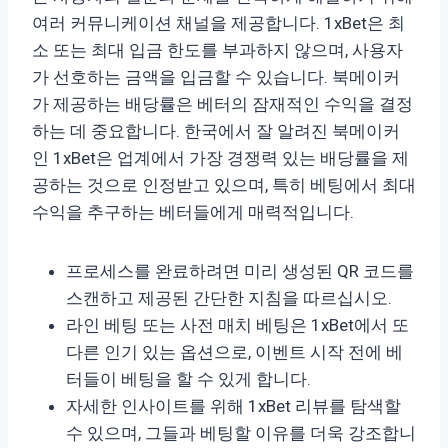
여러 커뮤니케이션 채널을 제공합니다. 1xBet은 최
소 또는 최대 입금 한도를 부과하지 않으며, 사용자
가 선호하는 금액을 입금할 수 있습니다. 북메이커
가 제공하는 배당률은 베터의 잠재적인 수익을 결정
하는 데 중요합니다. 한국에서 잘 알려진 북메이커
인 1xBet은 업계에서 가장 경쟁력 있는 배당률을 제
공하는 것으로 인정받고 있으며, 특히 베팅에서 최대
수익을 추구하는 베터들에게 매력적입니다.
프로세스를 완료하려면 미리 생성된 QR 코드를
스캔하고 제공된 간단한 지침을 따르십시오.
라인 베팅 또는 사전 매치 베팅은 1xBet에서 또
다른 인기 있는 옵션으로, 이벤트 시작 전에 베
터들이 베팅을 할 수 있게 합니다.
자세한 인사이트를 위해 1xBet 리뷰를 탐색할
수 있으며, 그들과 베팅할 이유를 더욱 강조합니