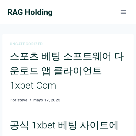
Saltar
RAG Holding
al
contenido
UNCATEGORIZED
스포츠 베팅 소프트웨어 다
운로드 앱 클라이언트
1xbet Com
Por
steve
mayo 17, 2025
공식 1xbet 베팅 사이트에