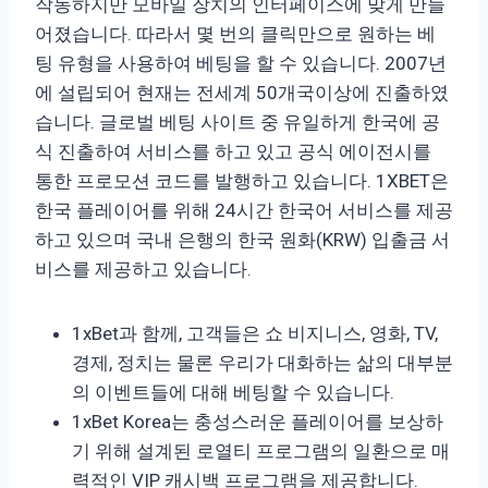
작동하지만 모바일 장치의 인터페이스에 맞게 만들
어졌습니다. 따라서 몇 번의 클릭만으로 원하는 베
팅 유형을 사용하여 베팅을 할 수 있습니다. 2007년
에 설립되어 현재는 전세계 50개국이상에 진출하였
습니다. 글로벌 베팅 사이트 중 유일하게 한국에 공
식 진출하여 서비스를 하고 있고 공식 에이전시를
통한 프로모션 코드를 발행하고 있습니다. 1XBET은
한국 플레이어를 위해 24시간 한국어 서비스를 제공
하고 있으며 국내 은행의 한국 원화(KRW) 입출금 서
비스를 제공하고 있습니다.
1xBet과 함께, 고객들은 쇼 비지니스, 영화, TV,
경제, 정치는 물론 우리가 대화하는 삶의 대부분
의 이벤트들에 대해 베팅할 수 있습니다.
1xBet Korea는 충성스러운 플레이어를 보상하
기 위해 설계된 로열티 프로그램의 일환으로 매
력적인 VIP 캐시백 프로그램을 제공합니다.