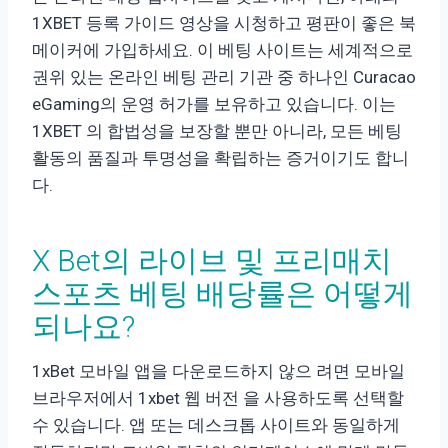
1XBET 등록 가이드 영상을 시청하고 평판이 좋은 북
메이커에 가입하세요. 이 베팅 사이트는 세계적으로
권위 있는 온라인 베팅 관리 기관 중 하나인 Curacao
eGaming의 운영 허가를 보유하고 있습니다. 이는
1XBET 의 합법성을 보장할 뿐만 아니라, 모든 베팅
활동의 품질과 투명성을 확립하는 증거이기도 합니
다.
X Bet의 라이브 및 프리매치
스포츠 베팅 배당률은 어떻게
되나요?
1xBet 모바일 앱을 다운로드하지 않으 려면 모바일
브라우저에서 1xbet 웹 버전 을 사용하도록 선택할
수 있습니다. 앱 또는 데스크톱 사이트와 동일하게